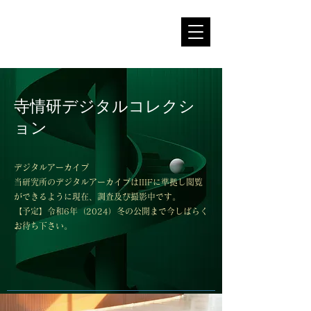
一般社団法人
​寺院情報学研
究所
Institute of Temple
Informatics
寺情研デジタルコレクシ
ョン
デジタルアーカイブ
当研究所のデジタルアーカイブはIIIFに準拠し閲覧
ができるように現在、調査及び撮影中です。
【予定】令和6年（2024）冬の
公開まで今しばらく
お待ち下さい。